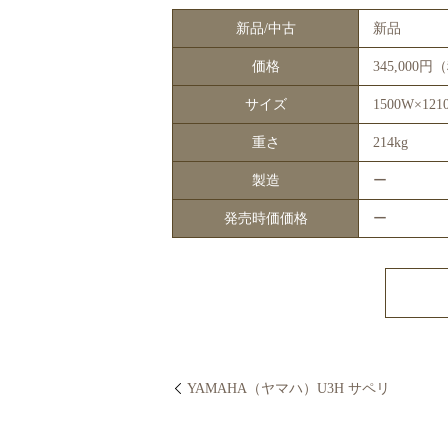
新品/中古
新品
価格
345,000
サイズ
1500W×121
重さ
214kg
製造
ー
発売時価価格
ー
YAMAHA（ヤマハ）U3H サペリ