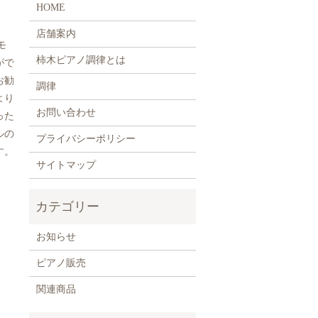
HOME
店舗案内
モ
柿木ピアノ調律とは
がで
お勧
調律
より
お問い合わせ
った
ルの
プライバシーポリシー
す。
サイトマップ
お知らせ
ピアノ販売
関連商品